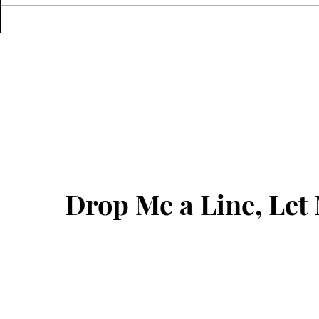
佳餚之道：在外燴裡品味人生
找回身心的
的盛宴
深度探索
Drop Me a Line, Le